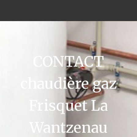
CONTACT
chaudière gaz
Frisquet La
Wantzenau