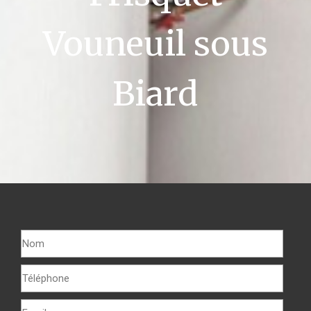
Vouneuil sous
Biard