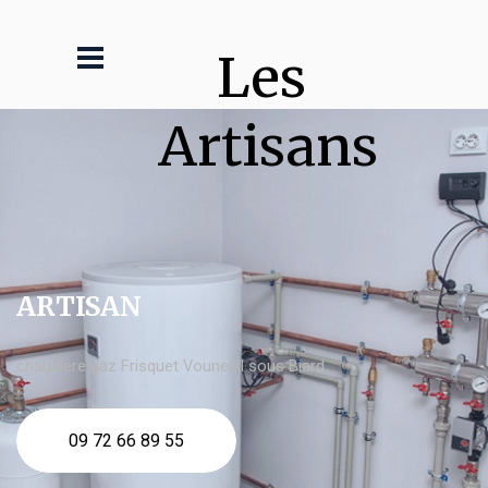
Les 
Artisans
ARTISAN
chaudière gaz Frisquet Vouneuil sous Biard
09 72 66 89 55