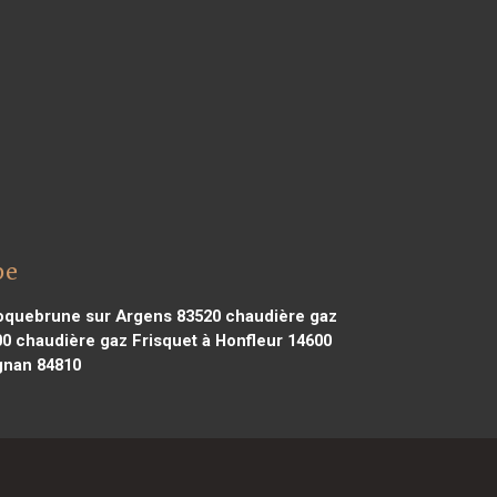
pe
oquebrune sur Argens 83520
chaudière gaz
00
chaudière gaz Frisquet à Honfleur 14600
gnan 84810