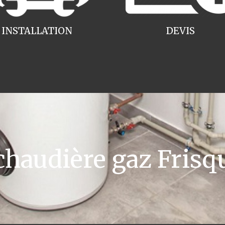
INSTALLATION
DEVIS
audière gaz Frisq