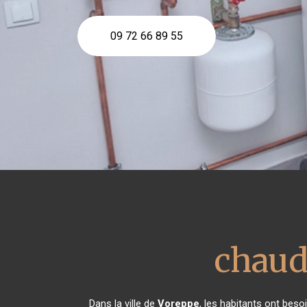
09 72 66 89 55
chaud
Dans la ville de
Voreppe
, les habitants ont beso