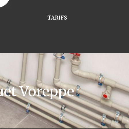
TARIFS
uet Voreppe