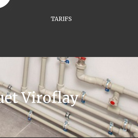
TARIFS
et Viroflay