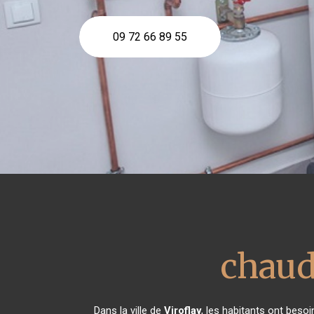
09 72 66 89 55
chaud
Dans la ville de
Viroflay
, les habitants ont besoi