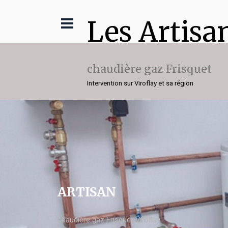
Les Artisa
chaudière gaz Frisquet
Intervention sur Viroflay et sa région
ARTISAN
chaudière gaz Frisquet Viroflay