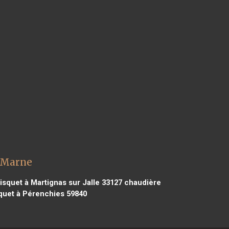
r Marne
squet à Martignas sur Jalle 33127
chaudière
quet à Pérenchies 59840