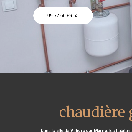
09 72 66 89 55
chaudière 
Dans la ville de
Villiers sur Marne
, les habitan