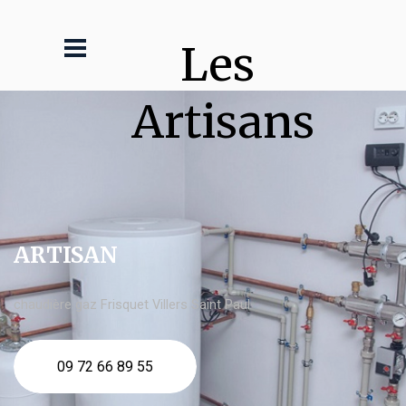
Les 
Artisans
ARTISAN
chaudière gaz Frisquet Villers Saint Paul
09 72 66 89 55