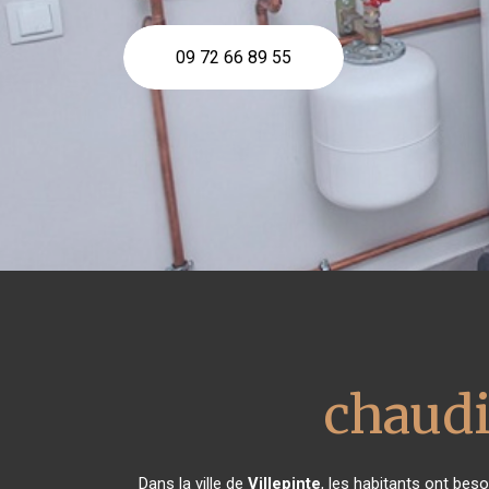
09 72 66 89 55
chaudi
Dans la ville de
Villepinte
, les habitants ont beso