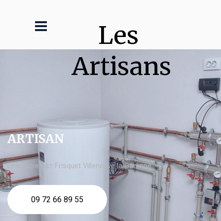
Les 
Artisans
ARTISAN
chaudière gaz Frisquet Villeneuve la Garenne
09 72 66 89 55