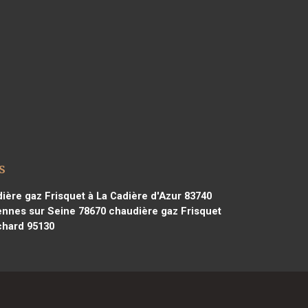
s
ère gaz Frisquet à La Cadière d'Azur 83740
ennes sur Seine 78670
chaudière gaz Frisquet
chard 95130