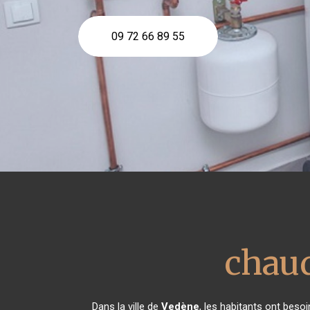
09 72 66 89 55
chaud
Dans la ville de
Vedène
, les habitants ont beso