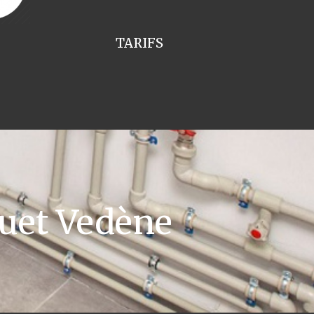
TARIFS
uet Vedène