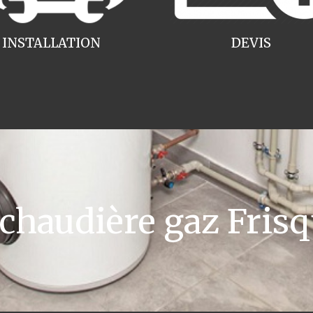
INSTALLATION
DEVIS
haudière gaz Frisq