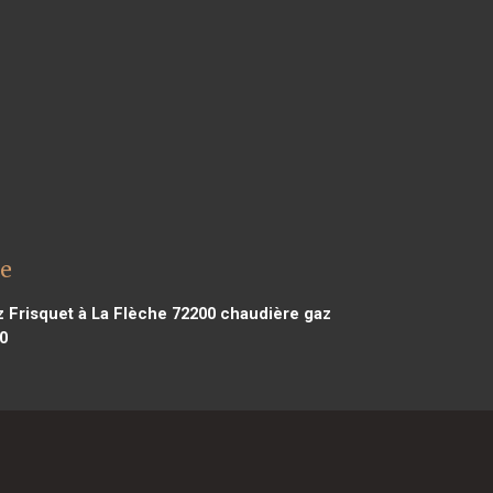
ne
 Frisquet à La Flèche 72200
chaudière gaz
0