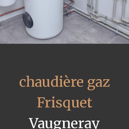
chaudière gaz
Frisquet
Vaugneray