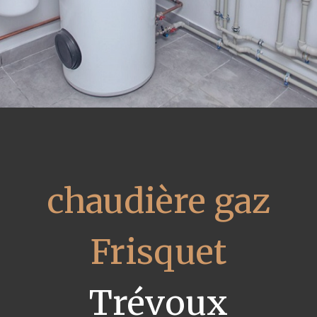
chaudière gaz
Frisquet
Trévoux