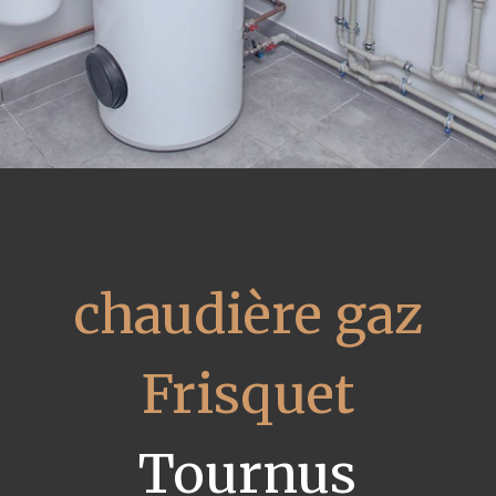
chaudière gaz
Frisquet
Tournus