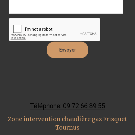
Téléphone: 09 72 66 89 55
Zone intervention chaudière gaz Frisquet
Tournus