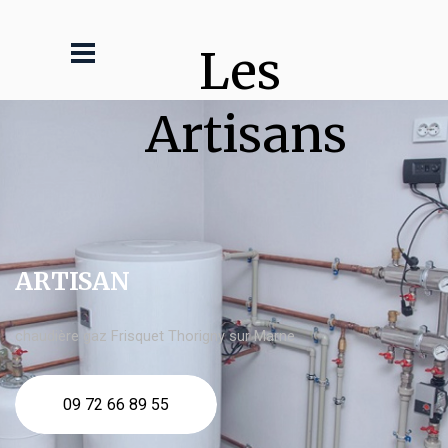
Les 
Artisans
ARTISAN
chaudière gaz Frisquet Thorigny sur Marne
09 72 66 89 55