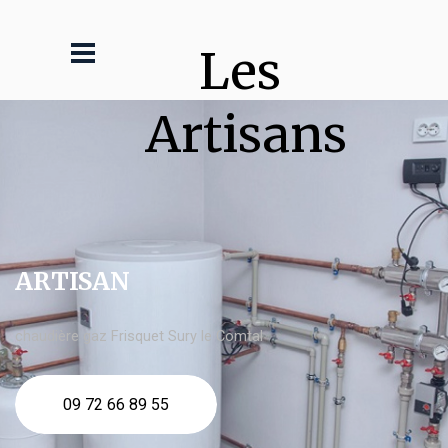
Les 
Artisans
ARTISAN
chaudière gaz Frisquet Sury le Comtal
09 72 66 89 55