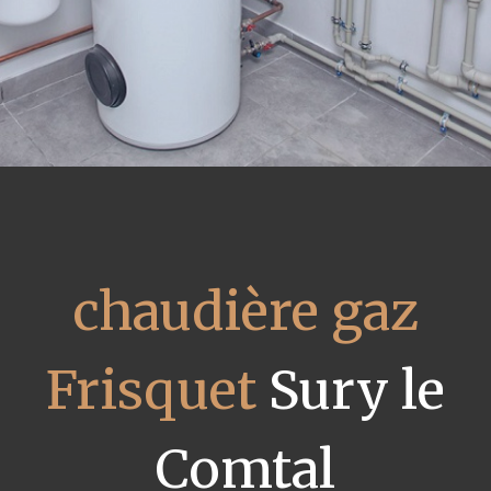
chaudière gaz
Frisquet
Sury le
Comtal