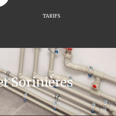
TARIFS
t Sorinières