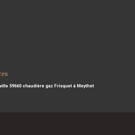
res
ille 59660
chaudière gaz Frisquet à Meythet