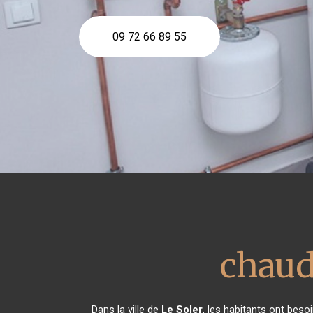
09 72 66 89 55
chaud
Dans la ville de
Le Soler
, les habitants ont beso