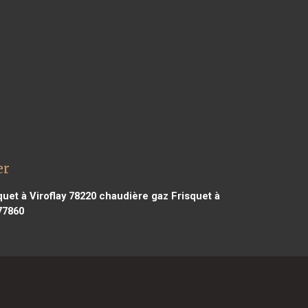
er
uet à Viroflay 78220
chaudière gaz Frisquet à
77860