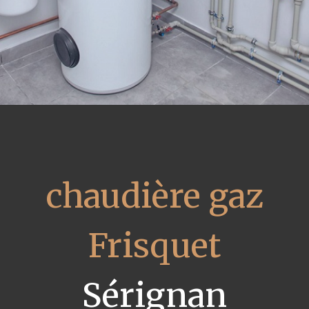
chaudière gaz
Frisquet
Sérignan