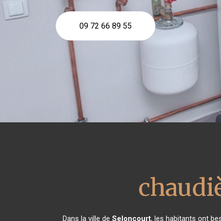
09 72 66 89 55
chaudiè
Dans la ville de
Seloncourt
, les habitants ont be