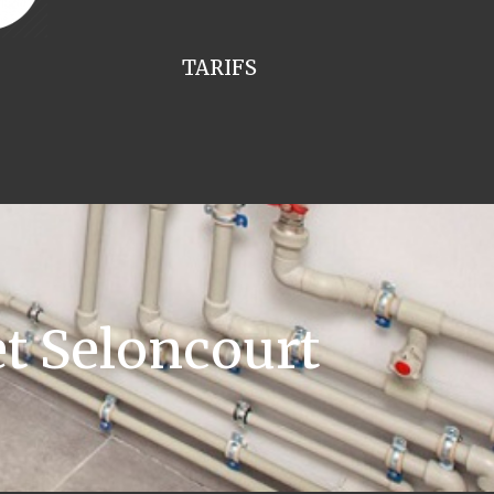
TARIFS
t Seloncourt