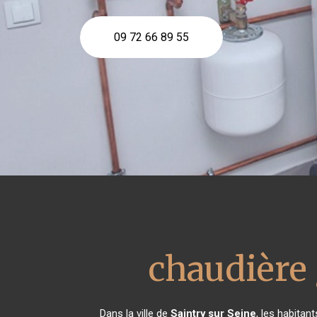
09 72 66 89 55
chaudière 
Dans la ville de
Saintry sur Seine
, les habitan