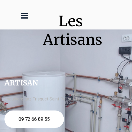
Les 
Artisans
ARTISAN
chaudière gaz Frisquet Saint Pol sur Ternoise
09 72 66 89 55