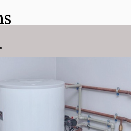
ns
on