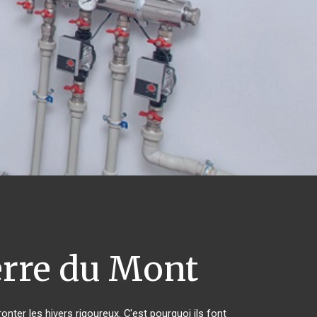
erre du Mont
onter les hivers rigoureux. C'est pourquoi ils font