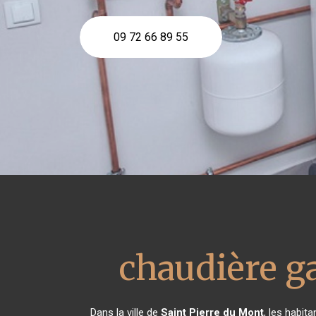
09 72 66 89 55
chaudière g
Dans la ville de
Saint Pierre du Mont
, les habit