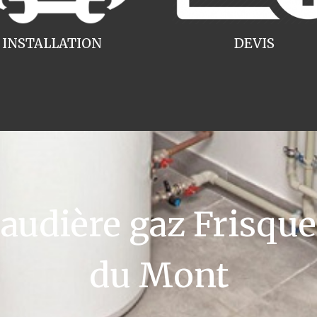
INSTALLATION
DEVIS
dière gaz Frisquet
du Mont