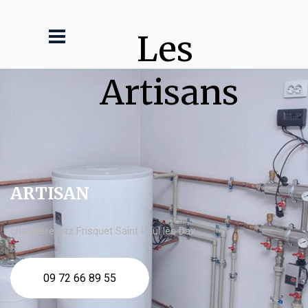
Les 
Artisans
ARTISAN
chaudière gaz Frisquet Saint Paul lès Dax
09 72 66 89 55