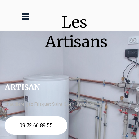
Les 
Artisans
ARTISAN
chaudière gaz Frisquet Saint Ouen l'Aumône
09 72 66 89 55