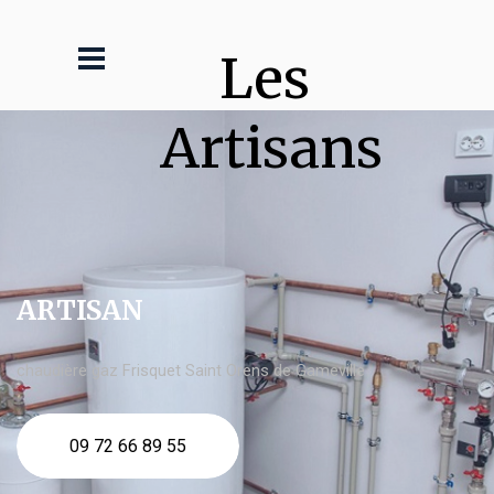
Les 
Artisans
ARTISAN
chaudière gaz Frisquet Saint Orens de Gameville
09 72 66 89 55