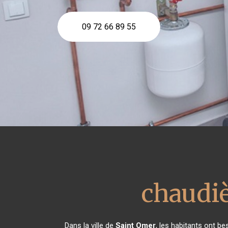
09 72 66 89 55
chaudiè
Dans la ville de
Saint Omer
, les habitants ont be