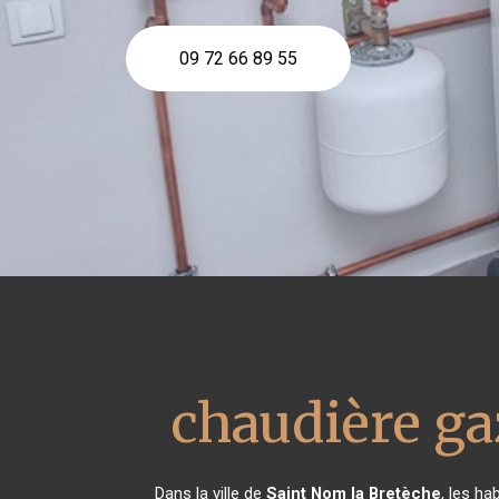
09 72 66 89 55
chaudière ga
Dans la ville de
Saint Nom la Bretèche
, les ha