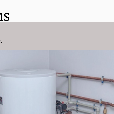
ns
ion