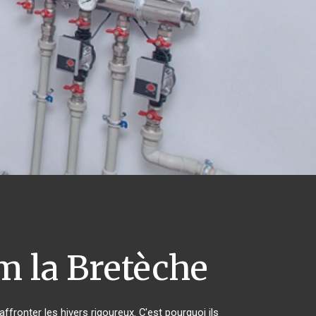
 la Bretèche
ffronter les hivers rigoureux. C'est pourquoi ils