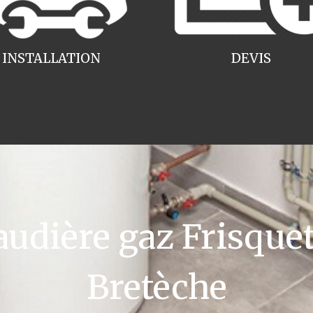
INSTALLATION
DEVIS
dière gaz Frisquet
Bretèche