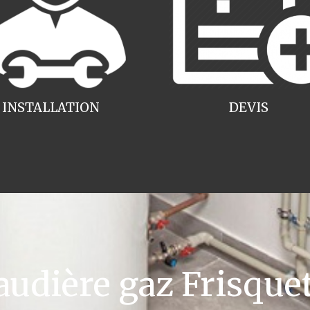
INSTALLATION
DEVIS
dière gaz Frisquet