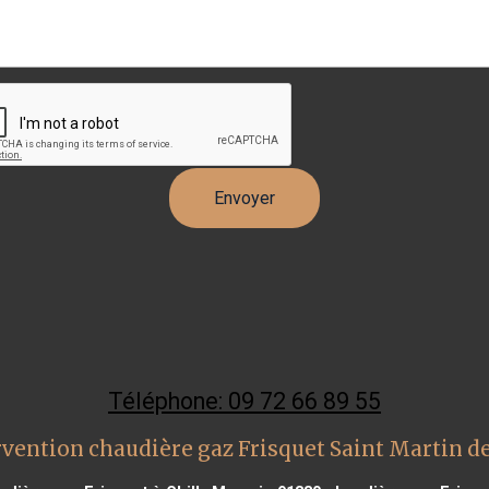
Téléphone: 09 72 66 89 55
rvention chaudière gaz Frisquet Saint Martin d