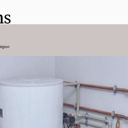
ns
région