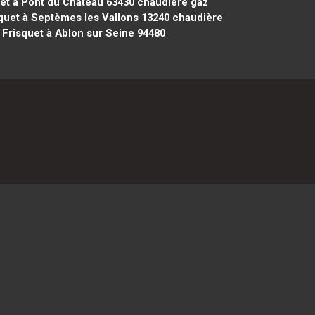
et à Pont du Château 63430
chaudière gaz
quet à Septèmes les Vallons 13240
chaudière
Frisquet à Ablon sur Seine 94480