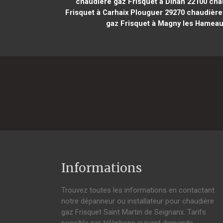
chaudière gaz Frisquet à Dinan 22100
chau
Frisquet à Carhaix Plouguer 29270
chaudière 
gaz Frisquet à Magny les Hameau
Informations
Trouvez toutes les informations en contactant
notre dépanneur ou installateur pour chaudière
gaz Frisquet Saint Martin de Seignanx. Tarifs
possible par téléphone suivant demande,