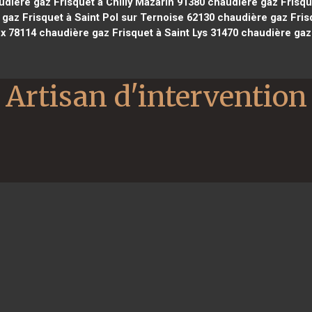
dière gaz Frisquet à Chilly Mazarin 91380
chaudière gaz Frisqu
gaz Frisquet à Saint Pol sur Ternoise 62130
chaudière gaz Fris
x 78114
chaudière gaz Frisquet à Saint Lys 31470
chaudière gaz 
Artisan d'intervention