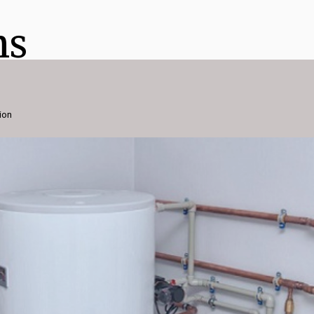
ns
ion