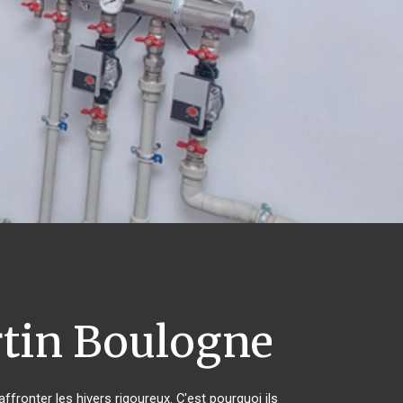
tin Boulogne
ffronter les hivers rigoureux. C'est pourquoi ils