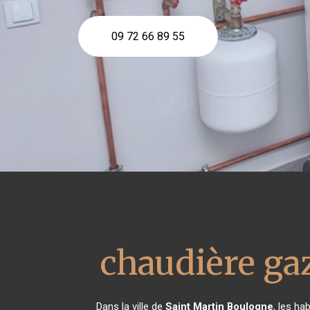
09 72 66 89 55
chaudière ga
Dans la ville de
Saint Martin Boulogne
, les ha