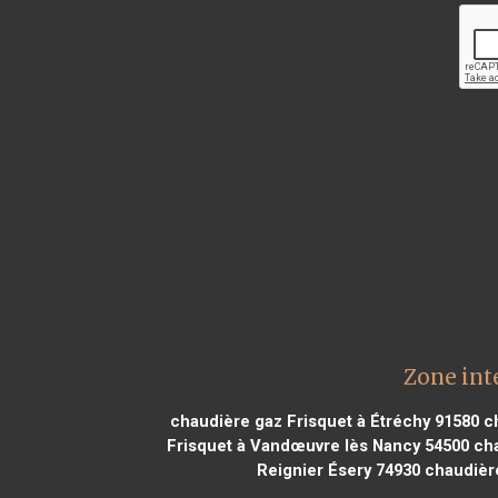
Zone int
chaudière gaz Frisquet à Étréchy 91580
ch
Frisquet à Vandœuvre lès Nancy 54500
cha
Reignier Ésery 74930
chaudière