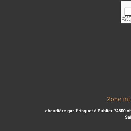
Zone int
chaudière gaz Frisquet à Publier 74500
ch
Sa