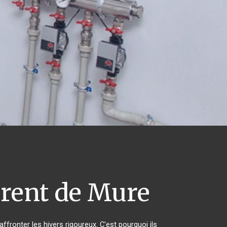
rent de Mure
ffronter les hivers rigoureux. C'est pourquoi ils