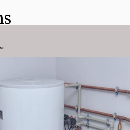
ns
ion