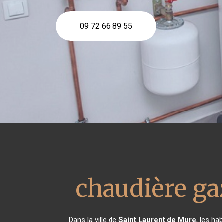
09 72 66 89 55
chaudière ga
Dans la ville de
Saint Laurent de Mure
, les ha