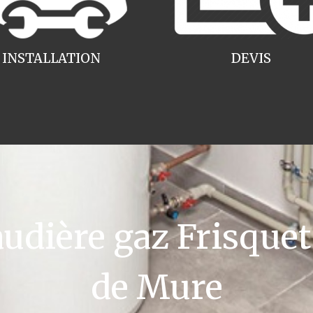
INSTALLATION
DEVIS
dière gaz Frisquet 
de Mure