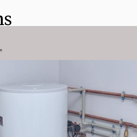
ns
on