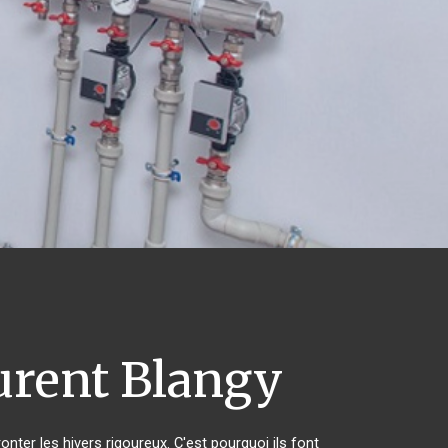
urent Blangy
onter les hivers rigoureux. C'est pourquoi ils font