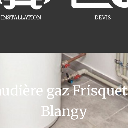
INSTALLATION
DEVIS
dière gaz Frisquet 
Blangy