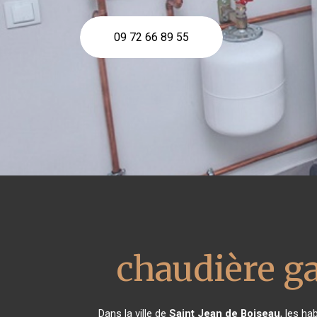
09 72 66 89 55
chaudière ga
Dans la ville de
Saint Jean de Boiseau
, les ha