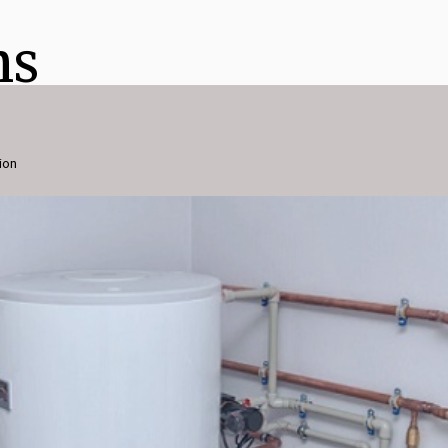
ns
ion