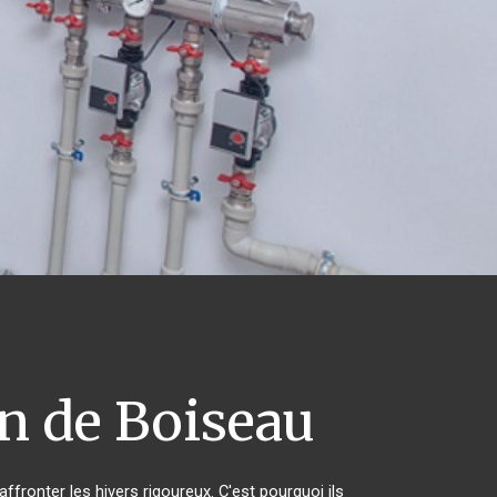
n de Boiseau
ffronter les hivers rigoureux. C'est pourquoi ils