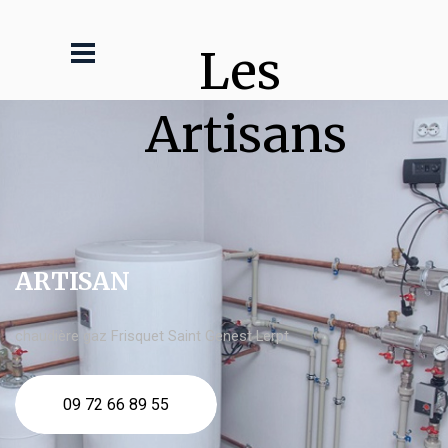
Les 
Artisans
ARTISAN
chaudière gaz Frisquet Saint Genest Lerpt
09 72 66 89 55