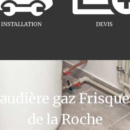
INSTALLATION
DEVIS
udière gaz Frisquet
de la Roche