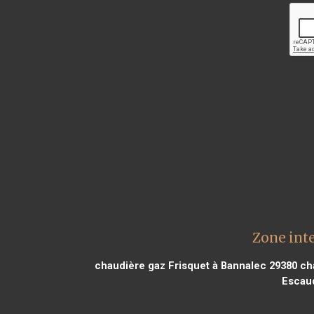
Zone inte
chaudière gaz Frisquet à Bannalec 29380
cha
Escau