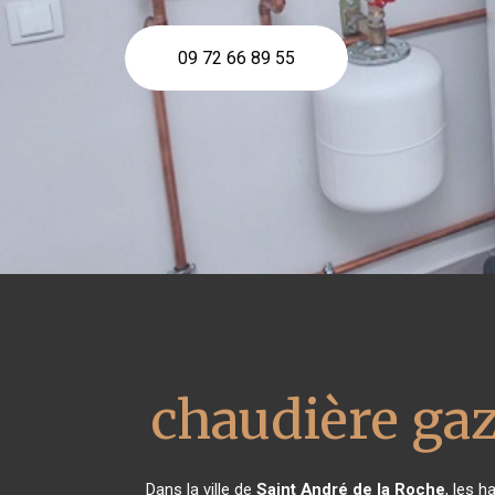
09 72 66 89 55
chaudière gaz
Dans la ville de
Saint André de la Roche
, les h