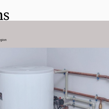
ns
égion