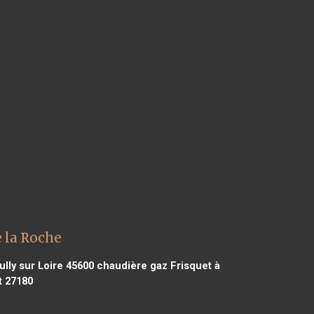
e la Roche
lly sur Loire 45600
chaudière gaz Frisquet à
t 27180