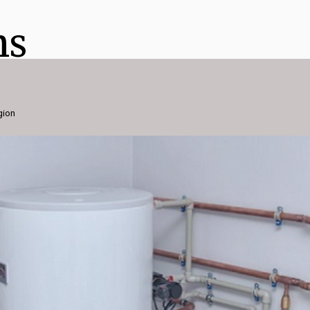
ns
gion