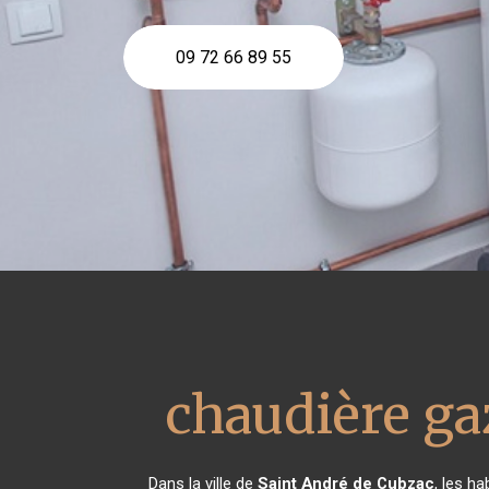
09 72 66 89 55
chaudière ga
Dans la ville de
Saint André de Cubzac
, les h