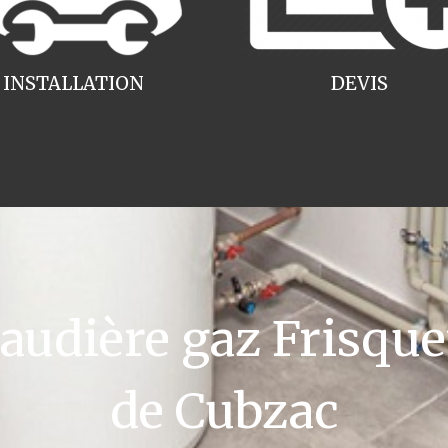
INSTALLATION
DEVIS
udière gaz Frisquet
de Cubzac