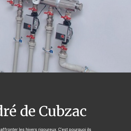
ré de Cubzac
ffronter les hivers rigoureux. C'est pourquoi ils