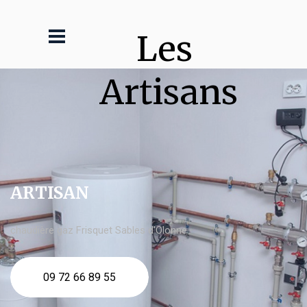
Les 
Artisans
ARTISAN
chaudière gaz Frisquet Sables d'Olonne
09 72 66 89 55