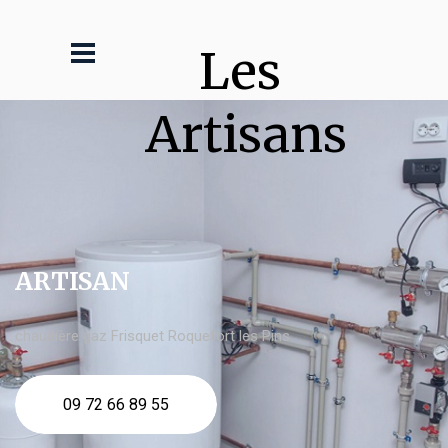
Les 
Artisans
ARTISAN
chaudière gaz Frisquet Roquefort les Pins
09 72 66 89 55