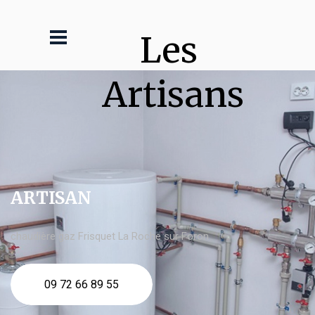
Les 
Artisans
ARTISAN
chaudière gaz Frisquet La Roche sur Foron
09 72 66 89 55