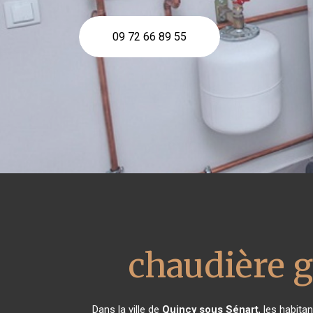
09 72 66 89 55
chaudière g
Dans la ville de
Quincy sous Sénart
, les habita