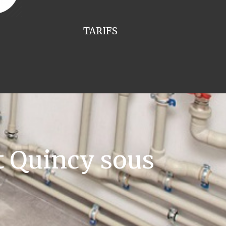
TARIFS
t Quincy sous