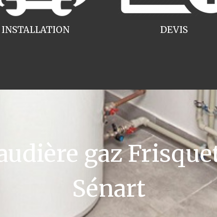
INSTALLATION
DEVIS
dière gaz Frisque
Sénart