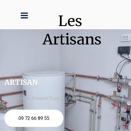
Les 
Artisans
ARTISAN
chaudière gaz Frisquet Puget sur Argens
09 72 66 89 55