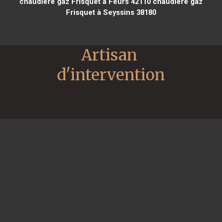
chaudière gaz Frisquet à Feurs 42110
chaudière gaz
Frisquet à Seyssins 38180
Artisan 
d'intervention