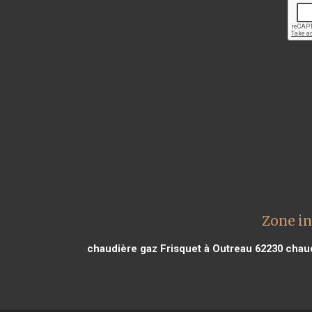
Zone in
chaudière gaz Frisquet à Outreau 62230
chaud