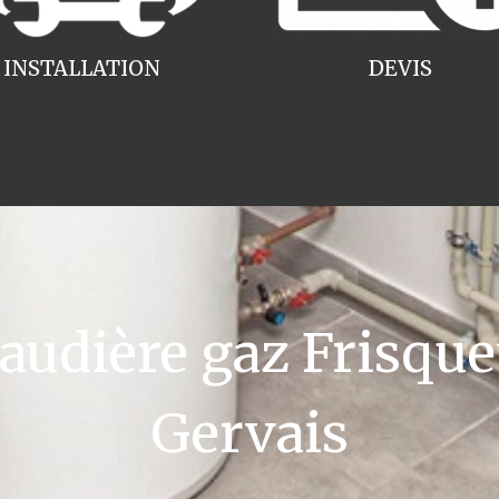
INSTALLATION
DEVIS
dière gaz Frisquet
Gervais