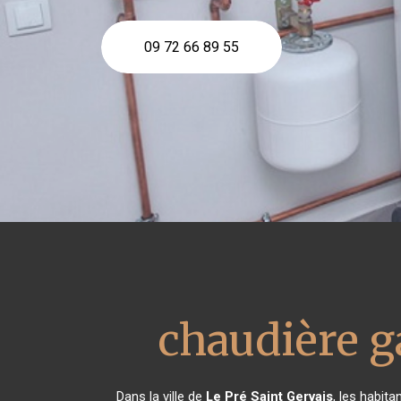
09 72 66 89 55
chaudière g
Dans la ville de
Le Pré Saint Gervais
, les habit