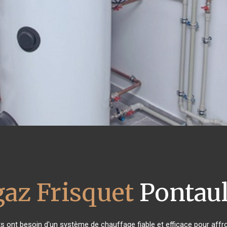
gaz Frisquet
Pontaul
nts ont besoin d'un système de chauffage fiable et efficace pour affron