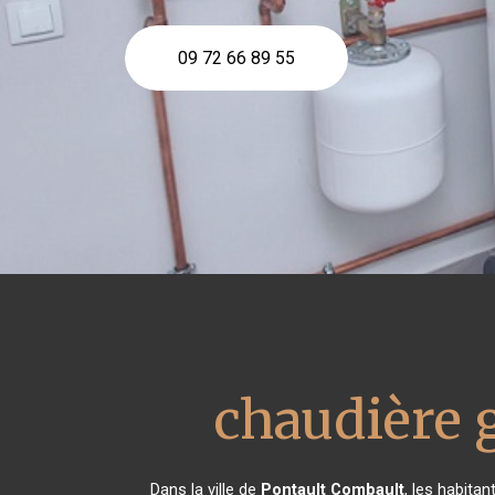
09 72 66 89 55
chaudière 
Dans la ville de
Pontault Combault
, les habita