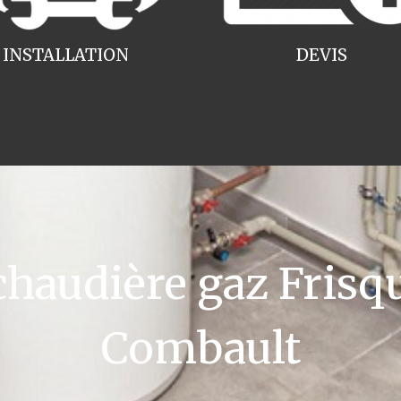
INSTALLATION
DEVIS
audière gaz Frisqu
Combault