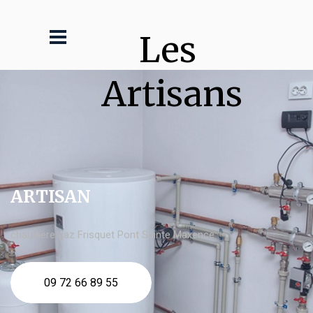
Les 
Artisans
ARTISAN
chaudière gaz Frisquet Pont Sainte Maxence
09 72 66 89 55