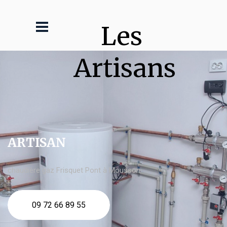
Les 
Artisans
ARTISAN
chaudière gaz Frisquet Pont à Mousson
09 72 66 89 55