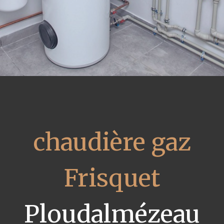
chaudière gaz
Frisquet
Ploudalmézeau