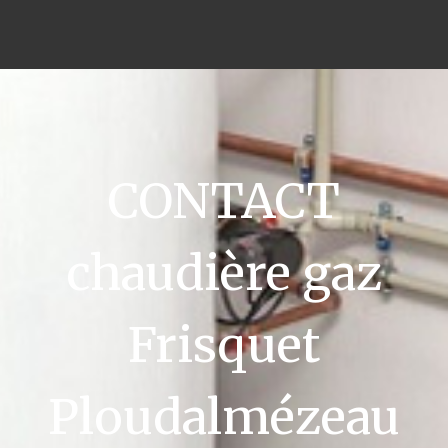
CONTACT
chaudière gaz
Frisquet
Ploudalmézeau