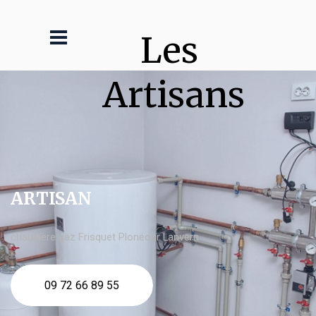
Les 
Artisans
ARTISAN
chaudière gaz Frisquet Plonéour Lanvern
09 72 66 89 55