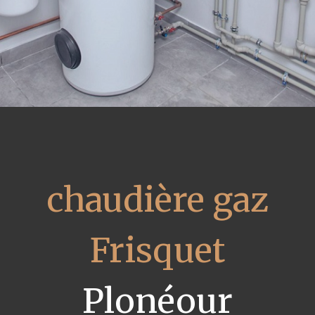
chaudière gaz
Frisquet
Plonéour