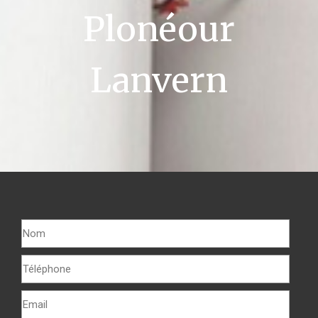
Plonéour
Lanvern