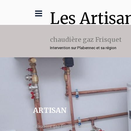
Les Artisa
chaudière gaz Frisquet
Intervention sur Plabennec et sa région
ARTISAN
chaudière gaz Frisquet Plabennec