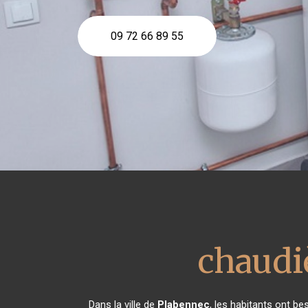
09 72 66 89 55
chaudi
Dans la ville de
Plabennec
, les habitants ont be