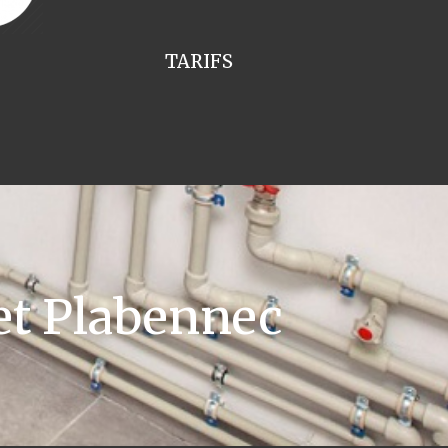
TARIFS
et Plabennec