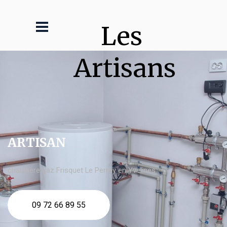
Les 
Artisans
ARTISAN
chaudière gaz Frisquet Le Perray en Yvelines
09 72 66 89 55