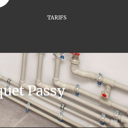
TARIFS
quet Passy